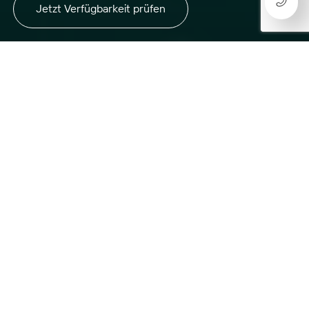
Jetzt Verfügbarkeit prüfen
PHOTOVOLTAIK-KOMPLETTLÖSUNG INKL. FÖRDERUNG
Planung, Montage, Netzanschluss und
Förderabwicklung – alles aus einer Hand.
★★★★★
5,0
auf
Google
Persönliche Beratung
Regionale Umsetzung
Förderabwicklung inklusive
Ihr Rundum-Sorglos-Paket für eine