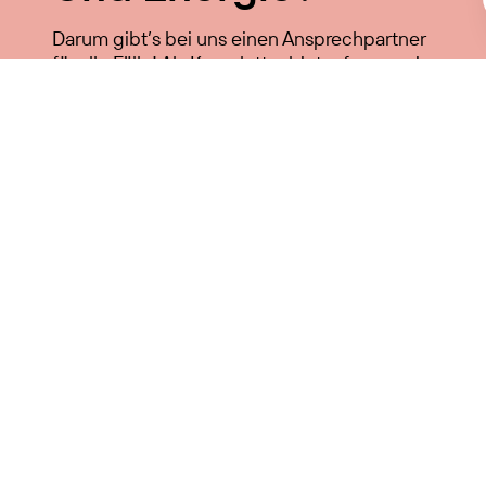
Darum gibt’s bei uns einen Ansprechpartner
für alle Fälle! Als Komplettanbieter freuen wir
uns, ein perfekt auf Ihre Bedürfnisse
abgestimmtes Gesamtkonzept zu
entwickeln. Oder in einem bestimmten
Fachbereich für Sie tätig zu werden. Erzählen
Sie uns einfach von Ihren Wünschen.
Kostenlosen Termin vereinbaren
Gahleitner GmbH
Markt 11, 4120 Neufelden
+43 7282 62 40
,
office@gahleitner.co.at
Öffnungszeiten