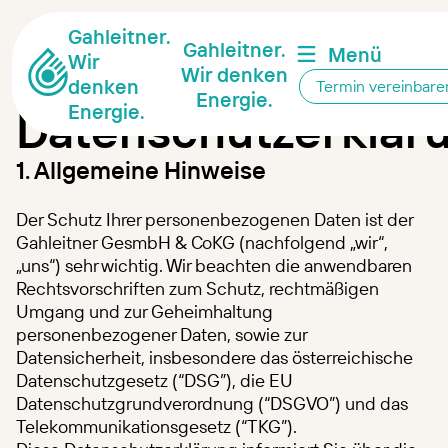
Gahleitner.
Gahleitner.
Menü
Wir
Wir denken
denken
Termin vereinbare
Energie.
Energie.
Datenschutzerklär
1. Allgemeine Hinweise
Der Schutz Ihrer personenbezogenen Daten ist der
Gahleitner GesmbH & CoKG (nachfolgend „wir“,
„uns“) sehr wichtig. Wir beachten die anwendbaren
Rechtsvorschriften zum Schutz, rechtmäßigen
Umgang und zur Geheimhaltung
personenbezogener Daten, sowie zur
Datensicherheit, insbesondere das österreichische
Datenschutzgesetz (“DSG”), die EU
Datenschutzgrundverordnung (“DSGVO”) und das
Telekommunikationsgesetz (“TKG”).