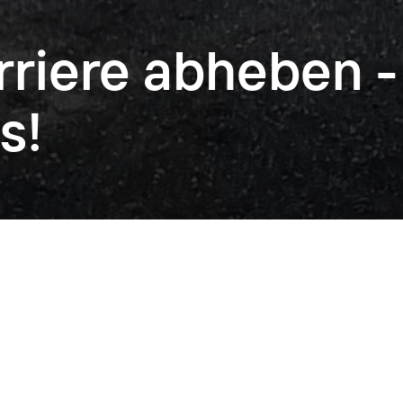
rriere abheben -
s!